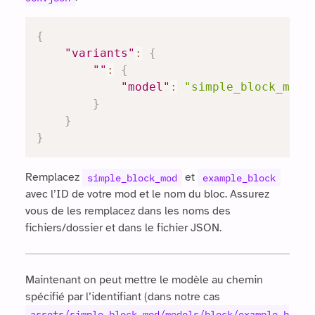
{
"variants"
:
{
""
:
{
"model"
:
"simple_block_mod:
}
}
}
Remplacez
et
simple_block_mod
example_block
avec l’ID de votre mod et le nom du bloc. Assurez
vous de les remplacez dans les noms des
fichiers/dossier et dans le fichier JSON.
Maintenant on peut mettre le modèle au chemin
spécifié par l’identifiant (dans notre cas
assets/simple_block_mod/models/block/example_b