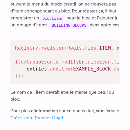
ouvrant le menu du mode créatif, on ne trouvera pas
d’item correspondant au bloc. Pour réparer ça, il faut
enregistrer un
pour le bloc et l’ajouter à
BlockItem
un groupe d’items,
dans notre cas
BUILDING_BLOCKS
:
Registry
.
register
(
Registries
.
ITEM
,
new
ItemGroupEvents
.
modifyEntriesEvent
(
Item
	entries
.
addItem
(
EXAMPLE_BLOCK
.
asIte
}
)
;
Le nom de l’item devrait être le même que celui du
bloc.
Pour plus d’information sur ce que ça fait, voir l’article
Créez votre Premier Objet
.